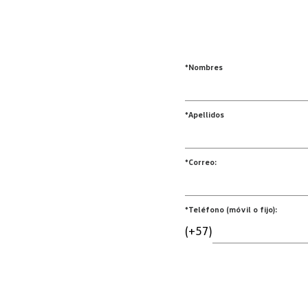
*Nombres
*Apellidos
*Correo:
*Teléfono (móvil o fijo):
(+57)